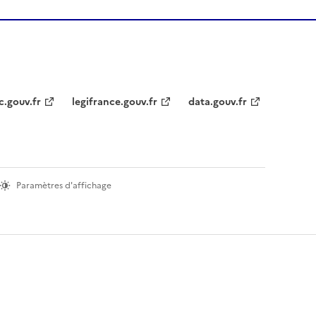
c.gouv.fr
legifrance.gouv.fr
data.gouv.fr
Paramètres d'affichage