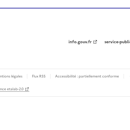
info.gouv.fr
service-publi
tions légales
Flux RSS
Accessibilité : partiellement conforme
ence etalab-2.0