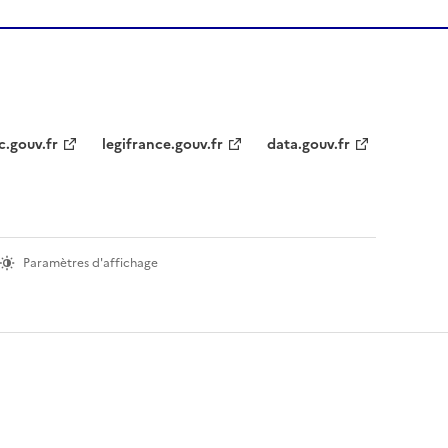
c.gouv.fr
legifrance.gouv.fr
data.gouv.fr
Paramètres d'affichage