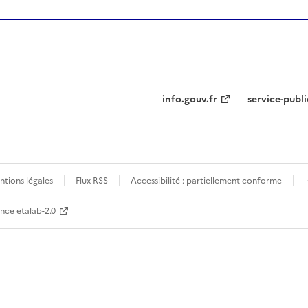
info.gouv.fr
service-publi
tions légales
Flux RSS
Accessibilité : partiellement conforme
ence etalab-2.0