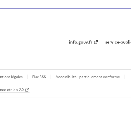
info.gouv.fr
service-publi
tions légales
Flux RSS
Accessibilité : partiellement conforme
ence etalab-2.0