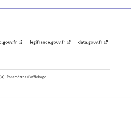
c.gouv.fr
legifrance.gouv.fr
data.gouv.fr
Paramètres d'affichage