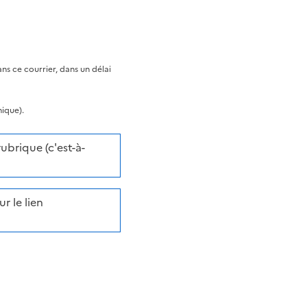
s ce courrier, dans un délai
nique).
brique (c'est-à-
r le lien