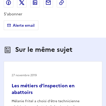
Partager sur Facebook
Partager sur X (anciennement Twitter)
Partager sur LinkedIn
Partager par email
Copier dans le presse
S'abonner
Alerte email
Sur le même sujet
27 novembre 2019
Les métiers d’inspection en
abattoirs
Mélanie Fritel a choisi d'être technicienne