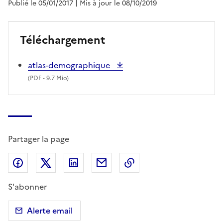
Publié le 05/01/2017
| Mis à jour le 08/10/2019
Téléchargement
atlas-demographique
(
PDF
- 9.7 Mio)
Partager la page
Partager sur Facebook
Partager sur X (anciennement Twitter)
Partager sur LinkedIn
Partager par email
Copier dans le presse
S'abonner
Alerte email