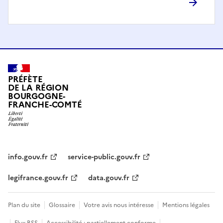
PRÉFÈTE
DE LA RÉGION
BOURGOGNE-
FRANCHE-COMTÉ
info.gouv.fr
service-public.gouv.fr
legifrance.gouv.fr
data.gouv.fr
Plan du site
Glossaire
Votre avis nous intéresse
Mentions légales
Flux RSS
Accessibilité : partiellement conforme