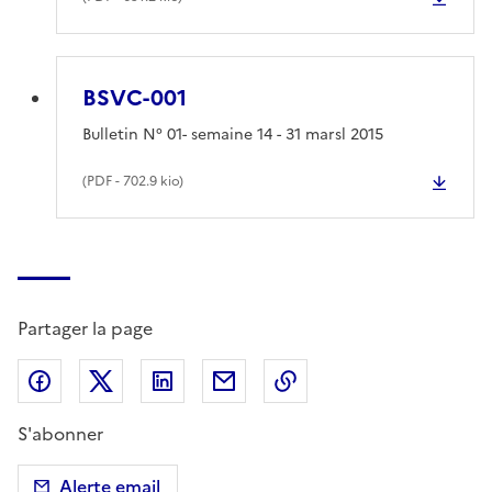
BSVC-001
Bulletin N° 01- semaine 14 - 31 marsl 2015
(
PDF
- 702.9 kio)
Partager la page
Partager sur Facebook
Partager sur X (anciennement Twitter)
Partager sur LinkedIn
Partager par email
Copier dans le presse
S'abonner
Alerte email