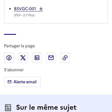
BSVGC-001
(
PDF
- 2.7 Mio)
Partager la page
Partager sur Facebook
Partager sur X (anciennement Twitter)
Partager sur LinkedIn
Partager par email
Copier dans le presse
S'abonner
Alerte email
Sur le même sujet