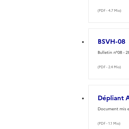
(
PDF
- 4.7 Mio)
BSVH-08
Bulletin n°08 - 2
(
PDF
- 2.4 Mio)
Dépliant
Document mis en 
(
PDF
- 1.1 Mio)