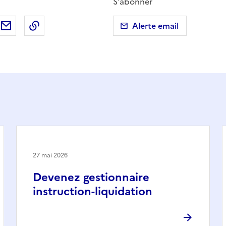
S'abonner
ebook
ur X (anciennement Twitter)
tager sur LinkedIn
Partager par email
Copier dans le presse-papier
Alerte email
27 mai 2026
Devenez gestionnaire
instruction-liquidation