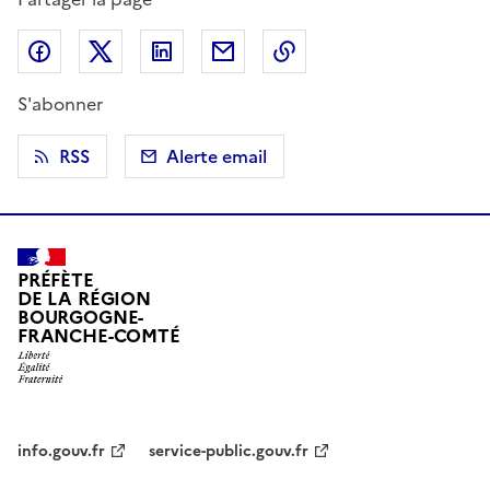
Partager sur Facebook
Partager sur X (anciennement Twitter)
Partager sur LinkedIn
Partager par email
Copier dans le presse
S'abonner
RSS
Alerte email
PRÉFÈTE
DE LA RÉGION
BOURGOGNE-
FRANCHE-COMTÉ
info.gouv.fr
service-public.gouv.fr