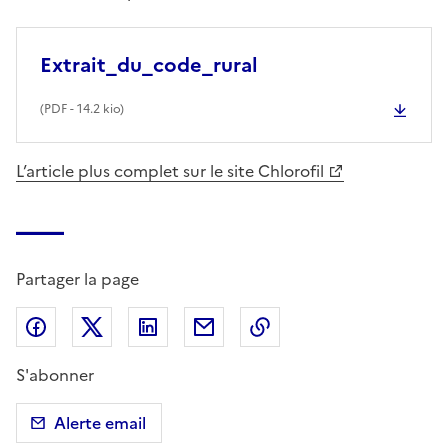
Extrait_du_code_rural
(
PDF
- 14.2 kio)
L’article plus complet sur le site Chlorofil
Partager la page
Partager sur Facebook
Partager sur X (anciennement Twitter)
Partager sur LinkedIn
Partager par email
Copier dans le presse
S'abonner
Alerte email