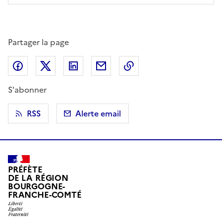
Partager la page
Partager sur Facebook
Partager sur X (anciennement Twitter)
Partager sur LinkedIn
Partager par email
Copier dans le presse
S'abonner
RSS
Alerte email
PRÉFÈTE
DE LA RÉGION
BOURGOGNE-
FRANCHE-COMTÉ