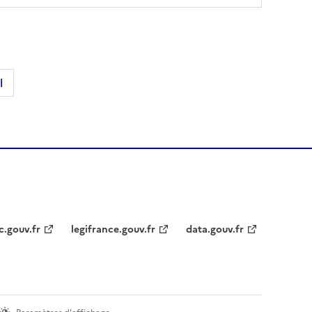
l
c.gouv.fr
legifrance.gouv.fr
data.gouv.fr