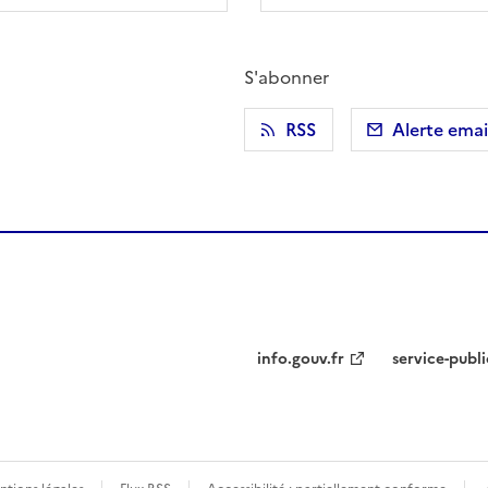
S'abonner
r)
 presse-papier
RSS
Alerte emai
info.gouv.fr
service-publi