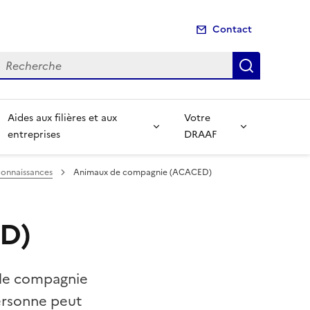
Contact
echerche
Recherch
Aides aux filières et aux
Votre
entreprises
DRAAF
connaissances
Animaux de compagnie (ACACED)
D)
x de compagnie
ersonne peut