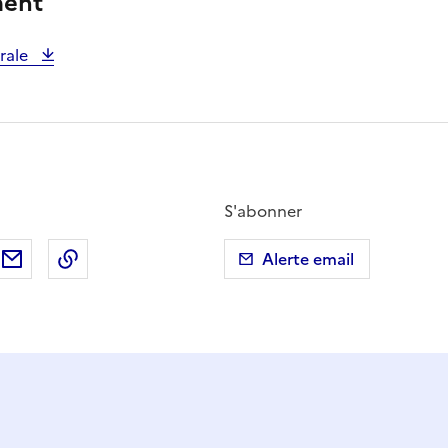
ment
rale
S'abonner
ebook
ur X (anciennement Twitter)
tager sur LinkedIn
Partager par email
Copier dans le presse-papier
Alerte email