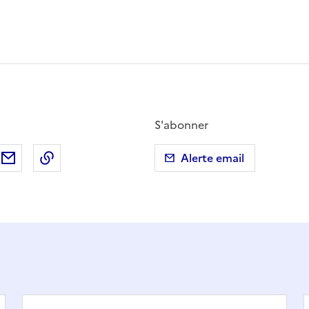
S'abonner
ebook
ur X (anciennement Twitter)
tager sur LinkedIn
Partager par email
Copier dans le presse-papier
Alerte email