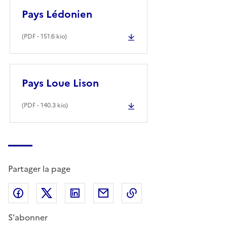
Pays Lédonien
(
PDF
- 151.6 kio)
Pays Loue Lison
(
PDF
- 140.3 kio)
Partager la page
Partager sur Facebook
Partager sur X (anciennement Twitter)
Partager sur LinkedIn
Partager par email
Copier dans le presse
S'abonner