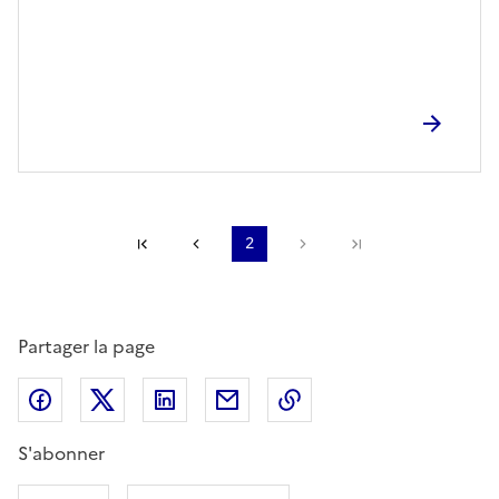
Première page
Page précédente
2
Page suivante
Dernière page
Partager la page
Partager sur Facebook
Partager sur X (anciennement Twitter)
Partager sur LinkedIn
Partager par email
Copier dans le presse
S'abonner