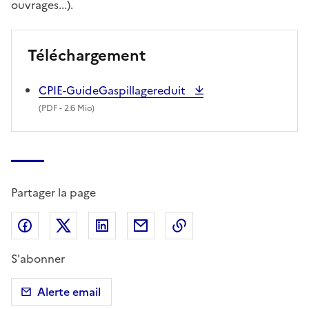
ouvrages...).
Téléchargement
CPIE-GuideGaspillagereduit
(
PDF
- 2.6 Mio)
Partager la page
Partager sur Facebook
Partager sur X (anciennement Twitter)
Partager sur LinkedIn
Partager par email
Copier dans le presse
S'abonner
Alerte email