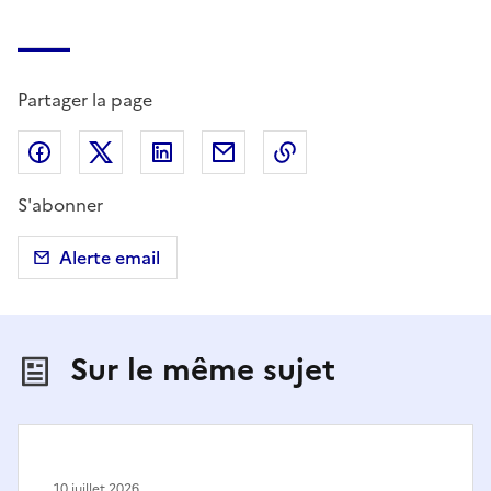
Partager la page
Partager sur Facebook
Partager sur X (anciennement Twitter)
Partager sur LinkedIn
Partager par email
Copier dans le presse
S'abonner
Alerte email
Sur le même sujet
10 juillet 2026