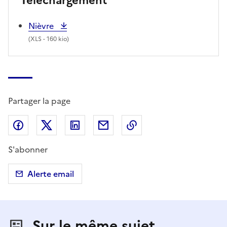
Téléchargement
Nièvre
(
XLS
- 160 kio)
Partager la page
Partager sur Facebook
Partager sur X (anciennement Twitter)
Partager sur LinkedIn
Partager par email
Copier dans le presse
S'abonner
Alerte email
Sur le même sujet