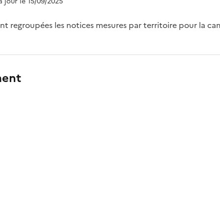
 à jour le 15/09/2025
nt regroupées les notices mesures par territoire pour la c
ment