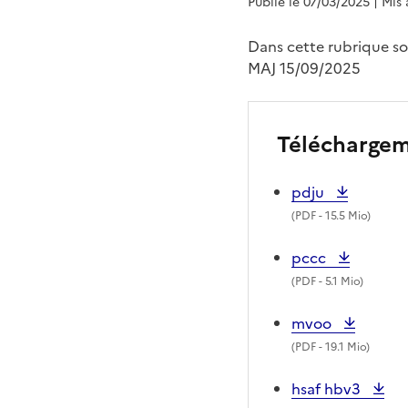
Publié le 07/03/2025
| Mis
Dans cette rubrique so
MAJ 15/09/2025
Télécharge
pdju
(
PDF
- 15.5 Mio)
pccc
(
PDF
- 5.1 Mio)
mvoo
(
PDF
- 19.1 Mio)
hsaf hbv3