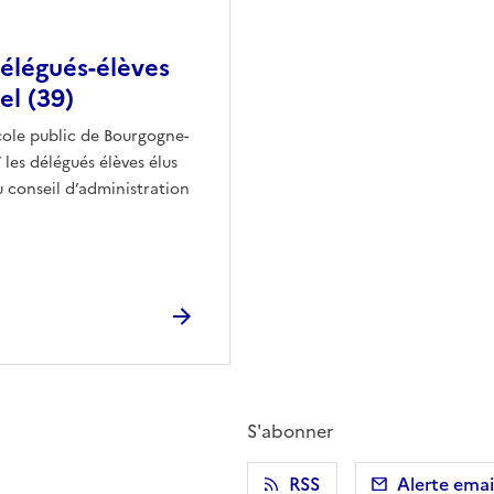
élégués-élèves
el (39)
cole public de Bourgogne-
les délégués élèves élus
au conseil d’administration
S'abonner
r)
 presse-papier
RSS
Alerte emai