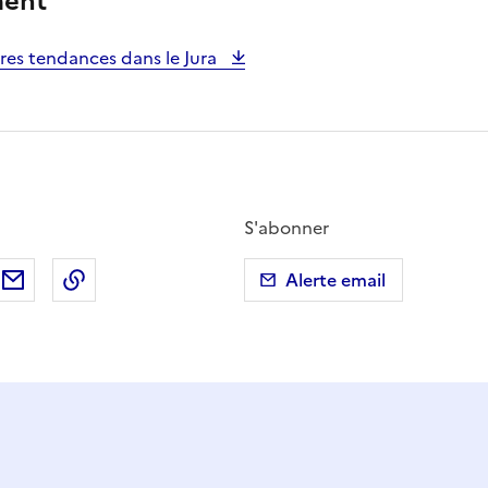
ment
res tendances dans le Jura
S'abonner
ebook
ur X (anciennement Twitter)
tager sur LinkedIn
Partager par email
Copier dans le presse-papier
Alerte email