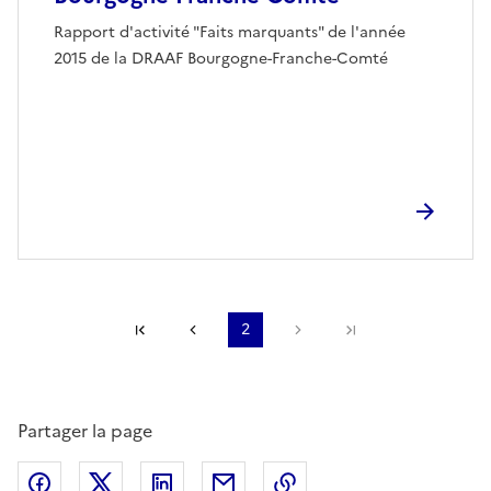
Rapport d'activité "Faits marquants" de l'année
2015 de la DRAAF Bourgogne-Franche-Comté
Première page
Page précédente
2
Page suivante
Dernière page
Partager la page
Partager sur Facebook
Partager sur X (anciennement Twitter)
Partager sur LinkedIn
Partager par email
Copier dans le presse