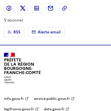
Partager sur Facebook
Partager sur X (anciennement Twitter)
Partager sur LinkedIn
Partager par email
Copier dans le presse
S'abonner
RSS
Alerte email
PRÉFÈTE
DE LA RÉGION
BOURGOGNE-
FRANCHE-COMTÉ
info.gouv.fr
service-public.gouv.fr
legifrance.gouv.fr
data.gouv.fr