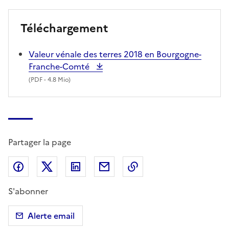
Téléchargement
Valeur vénale des terres 2018 en Bourgogne-
Franche-Comté
(
PDF
- 4.8 Mio)
Partager la page
Partager sur Facebook
Partager sur X (anciennement Twitter)
Partager sur LinkedIn
Partager par email
Copier dans le presse
S'abonner
Alerte email