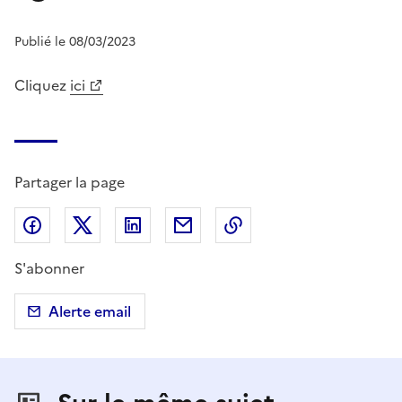
Publié le 08/03/2023
Cliquez
ici
Partager la page
Partager sur Facebook
Partager sur X (anciennement Twitter)
Partager sur LinkedIn
Partager par email
Copier dans le presse
S'abonner
Alerte email