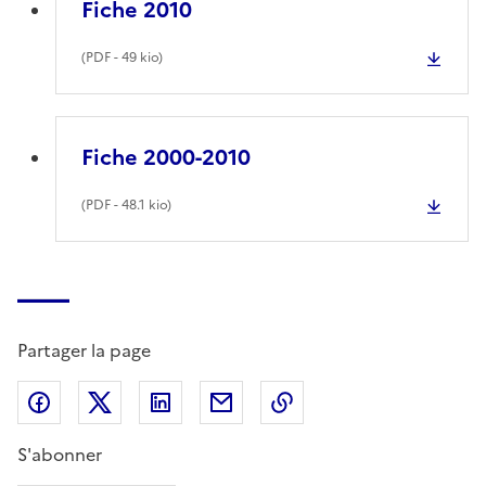
Fiche 2010
(
PDF
- 49 kio)
Fiche 2000-2010
(
PDF
- 48.1 kio)
Partager la page
Partager sur Facebook
Partager sur X (anciennement Twitter)
Partager sur LinkedIn
Partager par email
Copier dans le presse
S'abonner