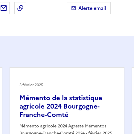
ebook
ur X (anciennement Twitter)
tager sur LinkedIn
Partager par email
Copier dans le presse-papier
Alerte email
3 février 2025
Mémento de la statistique
agricole 2024 Bourgogne-
Franche-Comté
Mémento agricole 2024 Agreste Mémentos
Bourgogne-Franche-Comté 2024 - février 2025