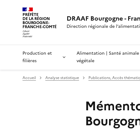
PRÉFÈTE
DRAAF Bourgogne - Fra
DE LA RÉGION
BOURGOGNE-
Direction régionale de l’alimentatio
FRANCHE-COMTÉ
Production et
Alimentation | Santé animale
filières
végétale
Accueil
Analyse statistique
Publications, Accès thémati
Mémento d
Bourgog