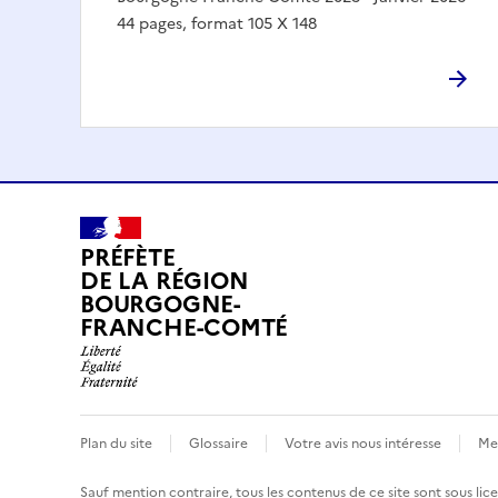
44 pages, format 105 X 148
PRÉFÈTE
DE LA RÉGION
BOURGOGNE-
FRANCHE-COMTÉ
Plan du site
Glossaire
Votre avis nous intéresse
Men
Sauf mention contraire, tous les contenus de ce site sont sous
lic