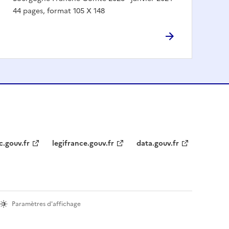
44 pages, format 105 X 148
c.gouv.fr
legifrance.gouv.fr
data.gouv.fr
Paramètres d'affichage