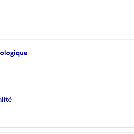
iologique
lité