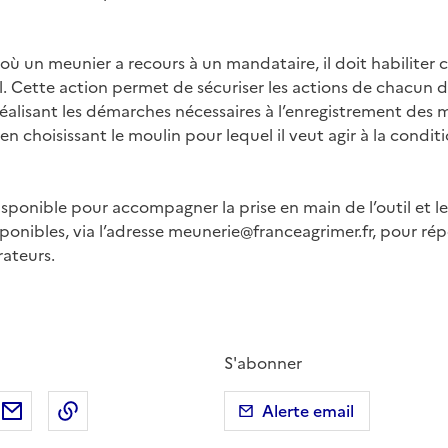
s où un meunier a recours à un mandataire, il doit habiliter 
l. Cette action permet de sécuriser les actions de chacun 
réalisant les démarches nécessaires à l’enregistrement des 
 choisissant le moulin pour lequel il veut agir à la conditio
isponible pour accompagner la prise en main de l’outil et l
ponibles, via l’adresse meunerie@franceagrimer.fr, pour ré
rateurs.
S'abonner
ebook
ur X (anciennement Twitter)
tager sur LinkedIn
Partager par email
Copier dans le presse-papier
Alerte email