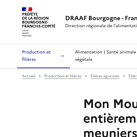
PRÉFÈTE
DRAAF Bourgogne - Fra
DE LA RÉGION
BOURGOGNE-
Direction régionale de l’alimentatio
FRANCHE-COMTÉ
Production et
Alimentation | Santé animale
filières
végétale
Accueil
Production et filières
Filières agricoles
Filiè
Mon Moul
entièrem
meunier