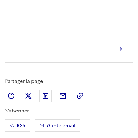
Partager la page
Partager sur Facebook
Partager sur X (anciennement Twitter)
Partager sur LinkedIn
Partager par email
Copier dans le presse
S'abonner
RSS
Alerte email