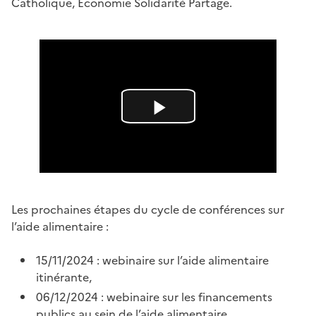
Catholique, Économie Solidarité Partage.
L
i
r
Les prochaines étapes du cycle de conférences sur
e
l’aide alimentaire :
l
15/11/2024 : webinaire sur l’aide alimentaire
itinérante,
a
06/12/2024 : webinaire sur les financements
publics au sein de l’aide alimentaire,