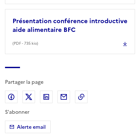
Présentation conférence introductive
aide alimentaire BFC
(
PDF
- 735 kio)
Partager la page
Partager sur Facebook
Partager sur X (anciennement Twitter)
Partager sur LinkedIn
Partager par email
Copier dans le presse
S'abonner
Alerte email