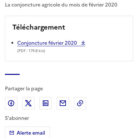
La conjoncture agricole du mois de février 2020
Téléchargement
Conjoncture février 2020
(
PDF
- 174.8 kio)
Partager la page
Partager sur Facebook
Partager sur X (anciennement Twitter)
Partager sur LinkedIn
Partager par email
Copier dans le presse
S'abonner
Alerte email