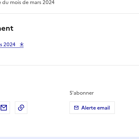
e du mois de mars 2024
ment
rs 2024
S'abonner
ebook
ur X (anciennement Twitter)
tager sur LinkedIn
Partager par email
Copier dans le presse-papier
Alerte email