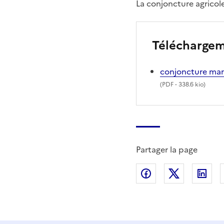
La conjoncture agricol
Télécharge
conjoncture ma
(
PDF
- 338.6 kio)
Partager la page
Partager sur Fac
Partager s
Par