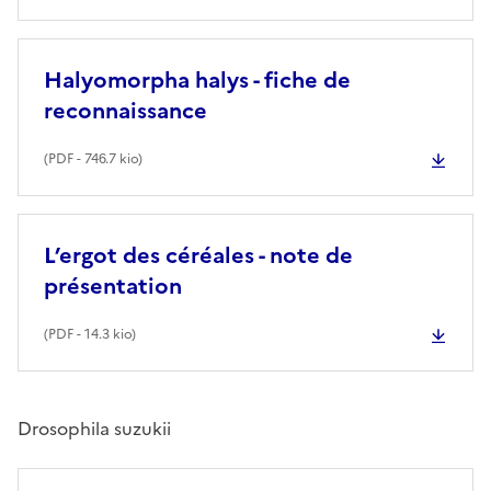
Halyomorpha halys - fiche de
reconnaissance
(
PDF
- 746.7 kio)
L’ergot des céréales - note de
présentation
(
PDF
- 14.3 kio)
Drosophila suzukii