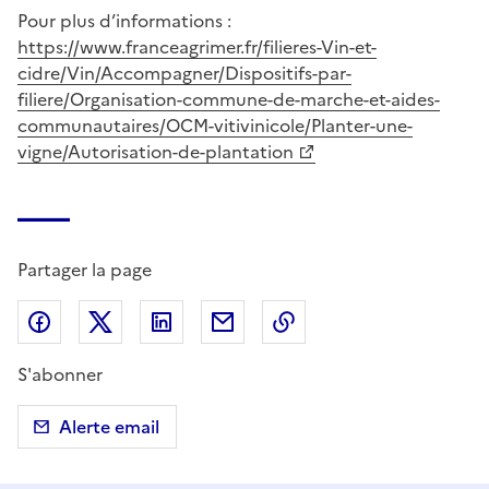
Pour plus d’informations :
https://www.franceagrimer.fr/filieres-Vin-et-
cidre/Vin/Accompagner/Dispositifs-par-
filiere/Organisation-commune-de-marche-et-aides-
communautaires/OCM-vitivinicole/Planter-une-
vigne/Autorisation-de-plantation
Partager la page
Partager sur Facebook
Partager sur X (anciennement Twitter)
Partager sur LinkedIn
Partager par email
Copier dans le presse
S'abonner
Alerte email