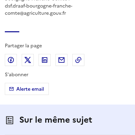
dsf.draaf-bourgogne-franche-
comte@agriculture.gouv.fr
Partager la page
Partager sur Facebook
Partager sur X (anciennement Twitter)
Partager sur LinkedIn
Partager par email
Copier dans le presse
S'abonner
Alerte email
Sur le même sujet