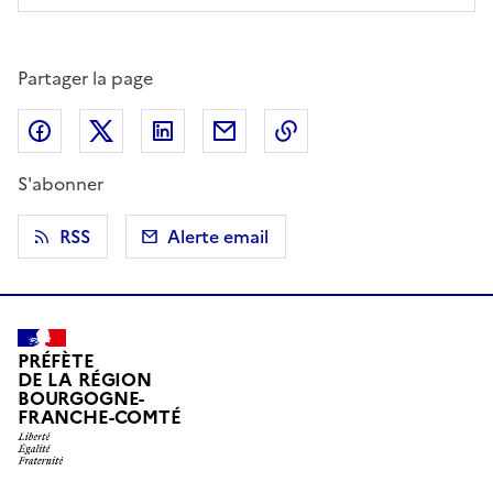
Partager la page
Partager sur Facebook
Partager sur X (anciennement Twitter)
Partager sur LinkedIn
Partager par email
Copier dans le presse
S'abonner
RSS
Alerte email
PRÉFÈTE
DE LA RÉGION
BOURGOGNE-
FRANCHE-COMTÉ