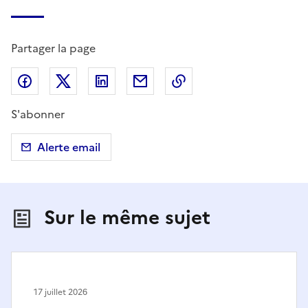
Partager la page
Partager sur Facebook
Partager sur X (anciennement Twitter)
Partager sur LinkedIn
Partager par email
Copier dans le presse
S'abonner
Alerte email
Sur le même sujet
17 juillet 2026